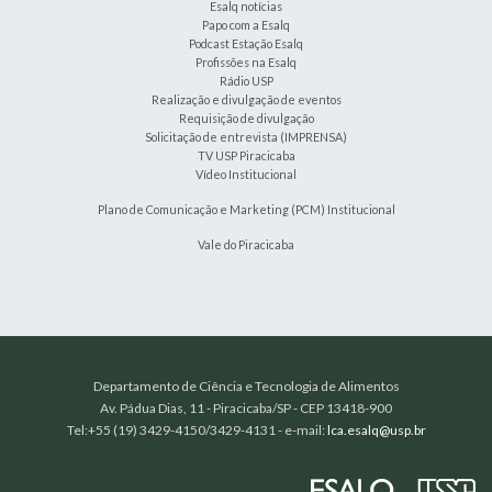
Esalq notícias
Papo com a Esalq
Podcast Estação Esalq
Profissões na Esalq
Rádio USP
Realização e divulgação de eventos
Requisição de divulgação
Solicitação de entrevista (IMPRENSA)
TV USP Piracicaba
Vídeo Institucional
Plano de Comunicação e Marketing (PCM) Institucional
Vale do Piracicaba
Departamento de Ciência e Tecnologia de Alimentos
Av. Pádua Dias, 11 - Piracicaba/SP - CEP 13418-900
Tel:+55 (19) 3429-4150/3429-4131 - e-mail:
lca.esalq@usp.br