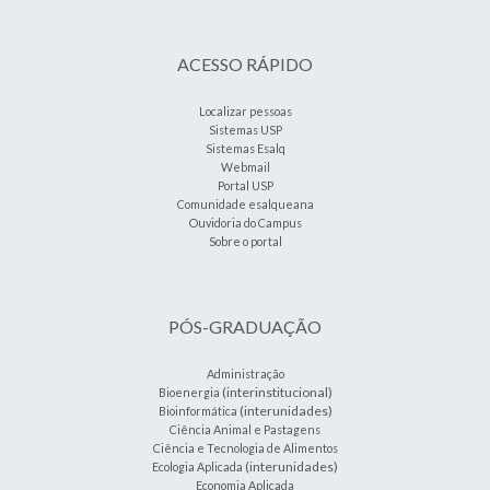
ACESSO RÁPIDO
Localizar pessoas
Sistemas USP
Sistemas Esalq
Webmail
Portal USP
Comunidade esalqueana
Ouvidoria do Campus
Sobre o portal
PÓS-GRADUAÇÃO
Administração
(interinstitucional)
Bioenergia
(interunidades)
Bioinformática
Ciência Animal e Pastagens
Ciência e Tecnologia de Alimentos
(interunidades)
Ecologia Aplicada
Economia Aplicada