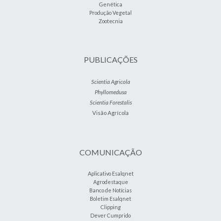
Genética
Produção Vegetal
Zootecnia
PUBLICAÇÕES
Scientia Agricola
Phyllomedusa
Scientia Forestalis
Visão Agrícola
COMUNICAÇÃO
Aplicativo Esalqnet
Agrodestaque
Banco de Notícias
Boletim Esalqnet
Clipping
Dever Cumprido