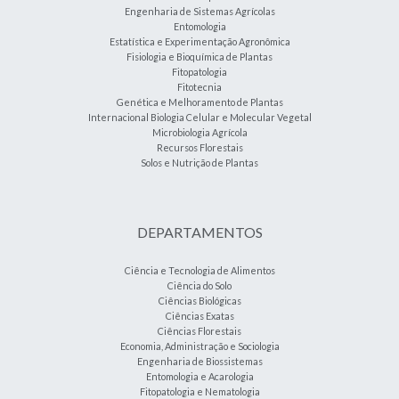
Engenharia de Sistemas Agrícolas
Entomologia
Estatística e Experimentação Agronômica
Fisiologia e Bioquímica de Plantas
Fitopatologia
Fitotecnia
Genética e Melhoramento de Plantas
Internacional Biologia Celular e Molecular Vegetal
Microbiologia Agrícola
Recursos Florestais
Solos e Nutrição de Plantas
DEPARTAMENTOS
Ciência e Tecnologia de Alimentos
Ciência do Solo
Ciências Biológicas
Ciências Exatas
Ciências Florestais
Economia, Administração e Sociologia
Engenharia de Biossistemas
Entomologia e Acarologia
Fitopatologia e Nematologia