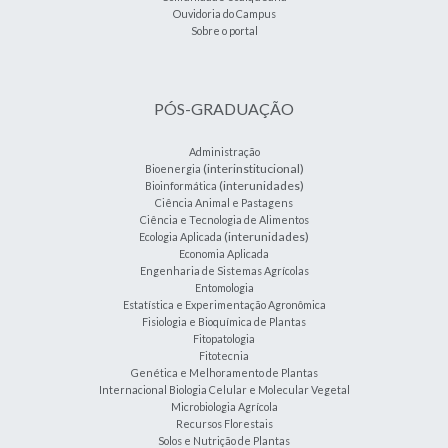
Ouvidoria do Campus
Sobre o portal
PÓS-GRADUAÇÃO
Administração
(interinstitucional)
Bioenergia
(interunidades)
Bioinformática
Ciência Animal e Pastagens
Ciência e Tecnologia de Alimentos
(interunidades)
Ecologia Aplicada
Economia Aplicada
Engenharia de Sistemas Agrícolas
Entomologia
Estatística e Experimentação Agronômica
Fisiologia e Bioquímica de Plantas
Fitopatologia
Fitotecnia
Genética e Melhoramento de Plantas
Internacional Biologia Celular e Molecular Vegetal
Microbiologia Agrícola
Recursos Florestais
Solos e Nutrição de Plantas