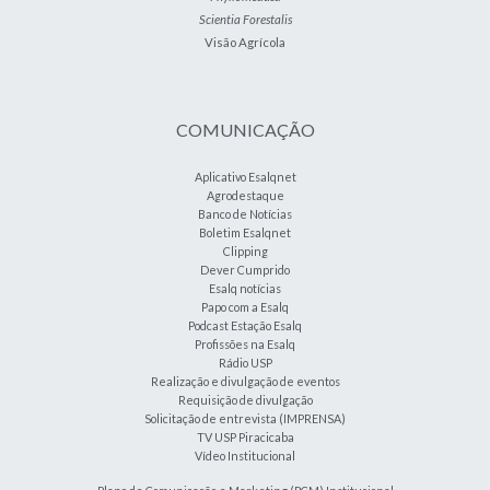
Scientia Forestalis
Visão Agrícola
COMUNICAÇÃO
Aplicativo Esalqnet
Agrodestaque
Banco de Notícias
Boletim Esalqnet
Clipping
Dever Cumprido
Esalq notícias
Papo com a Esalq
Podcast Estação Esalq
Profissões na Esalq
Rádio USP
Realização e divulgação de eventos
Requisição de divulgação
Solicitação de entrevista (IMPRENSA)
TV USP Piracicaba
Vídeo Institucional