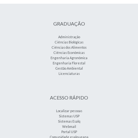
GRADUAÇÃO
Administração
Ciências Biológicas
Ciências dos Alimentos
Ciências Econômicas
Engenharia Agronômica
Engenharia Florestal
Gestão Ambiental
Licenciaturas
ACESSO RÁPIDO
Localizar pessoas
Sistemas USP
Sistemas Esalq
Webmail
Portal USP
Comunidade esalqueana