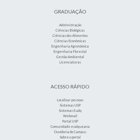
GRADUAÇÃO
Administração
Ciências Biológicas
Ciências dos Alimentos
Ciências Econômicas
Engenharia Agronômica
Engenharia Florestal
Gestão Ambiental
Licenciaturas
ACESSO RÁPIDO
Localizar pessoas
Sistemas USP
Sistemas Esalq
Webmail
Portal USP
Comunidade esalqueana
Ouvidoria do Campus
Sobre o portal