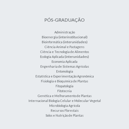
PÓS-GRADUAÇÃO
Administração
(interinstitucional)
Bioenergia
(interunidades)
Bioinformática
Ciência Animal e Pastagens
Ciência e Tecnologia de Alimentos
(interunidades)
Ecologia Aplicada
Economia Aplicada
Engenharia de Sistemas Agrícolas
Entomologia
Estatística e Experimentação Agronômica
Fisiologia e Bioquímica de Plantas
Fitopatologia
Fitotecnia
Genética e Melhoramento de Plantas
Internacional Biologia Celular e Molecular Vegetal
Microbiologia Agrícola
Recursos Florestais
Solos e Nutrição de Plantas