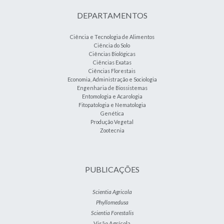
DEPARTAMENTOS
Ciência e Tecnologia de Alimentos
Ciência do Solo
Ciências Biológicas
Ciências Exatas
Ciências Florestais
Economia, Administração e Sociologia
Engenharia de Biossistemas
Entomologia e Acarologia
Fitopatologia e Nematologia
Genética
Produção Vegetal
Zootecnia
PUBLICAÇÕES
Scientia Agricola
Phyllomedusa
Scientia Forestalis
Visão Agrícola