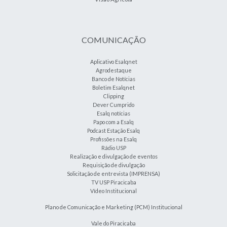
COMUNICAÇÃO
Aplicativo Esalqnet
Agrodestaque
Banco de Notícias
Boletim Esalqnet
Clipping
Dever Cumprido
Esalq notícias
Papo com a Esalq
Podcast Estação Esalq
Profissões na Esalq
Rádio USP
Realização e divulgação de eventos
Requisição de divulgação
Solicitação de entrevista (IMPRENSA)
TV USP Piracicaba
Vídeo Institucional
Plano de Comunicação e Marketing (PCM) Institucional
Vale do Piracicaba