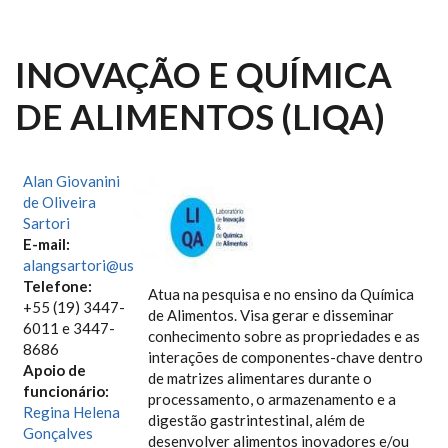
INOVAÇÃO E QUÍMICA
DE ALIMENTOS (LIQA)
Alan Giovanini
de Oliveira
Sartori
E-mail:
alangsartori@usp.br
Telefone:
Atua na pesquisa e no ensino da Química
+55 (19) 3447-
de Alimentos. Visa gerar e disseminar
6011 e 3447-
conhecimento sobre as propriedades e as
8686
interações de componentes-chave dentro
Apoio de
de matrizes alimentares durante o
funcionário:
processamento, o armazenamento e a
Regina Helena
digestão gastrintestinal, além de
Gonçalves
desenvolver alimentos inovadores e/ou