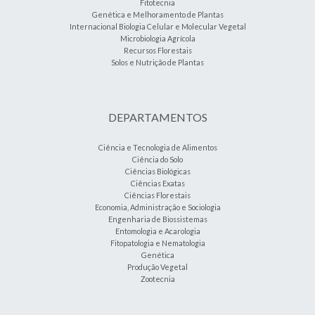
Fitotecnia
Genética e Melhoramento de Plantas
Internacional Biologia Celular e Molecular Vegetal
Microbiologia Agrícola
Recursos Florestais
Solos e Nutrição de Plantas
DEPARTAMENTOS
Ciência e Tecnologia de Alimentos
Ciência do Solo
Ciências Biológicas
Ciências Exatas
Ciências Florestais
Economia, Administração e Sociologia
Engenharia de Biossistemas
Entomologia e Acarologia
Fitopatologia e Nematologia
Genética
Produção Vegetal
Zootecnia