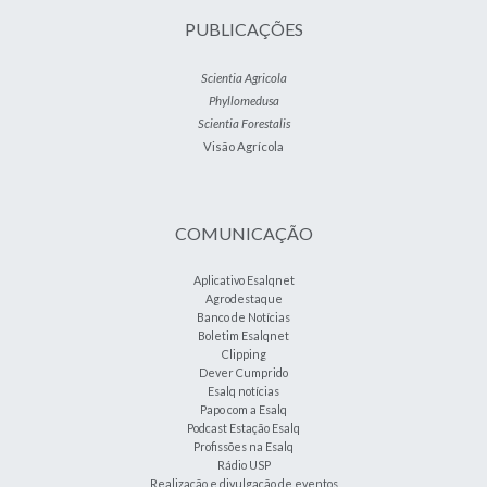
PUBLICAÇÕES
Scientia Agricola
Phyllomedusa
Scientia Forestalis
Visão Agrícola
COMUNICAÇÃO
Aplicativo Esalqnet
Agrodestaque
Banco de Notícias
Boletim Esalqnet
Clipping
Dever Cumprido
Esalq notícias
Papo com a Esalq
Podcast Estação Esalq
Profissões na Esalq
Rádio USP
Realização e divulgação de eventos