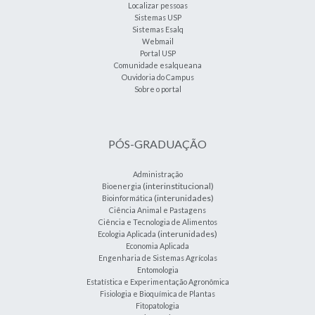
Localizar pessoas
Sistemas USP
Sistemas Esalq
Webmail
Portal USP
Comunidade esalqueana
Ouvidoria do Campus
Sobre o portal
PÓS-GRADUAÇÃO
Administração
(interinstitucional)
Bioenergia
(interunidades)
Bioinformática
Ciência Animal e Pastagens
Ciência e Tecnologia de Alimentos
(interunidades)
Ecologia Aplicada
Economia Aplicada
Engenharia de Sistemas Agrícolas
Entomologia
Estatística e Experimentação Agronômica
Fisiologia e Bioquímica de Plantas
Fitopatologia